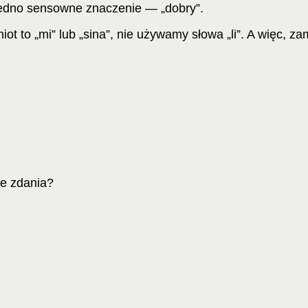
edno sensowne znaczenie — „dobry”.
iot to „mi” lub „sina”, nie używamy słowa „li”. A więc, za
ze zdania?