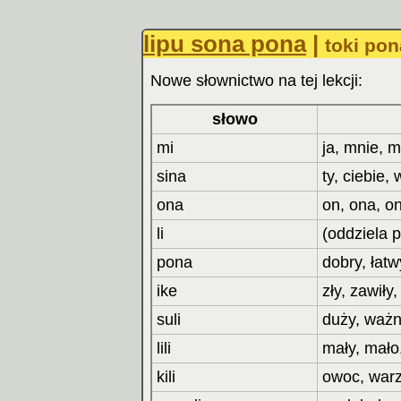
lipu sona pona
|
toki po
Nowe słownictwo na tej lekcji:
słowo
mi
ja, mnie, m
sina
ty, ciebie,
ona
on, ona, on
li
(oddziela 
pona
dobry, łat
ike
zły, zawiły
suli
duży, ważn
lili
mały, mało
kili
owoc, war