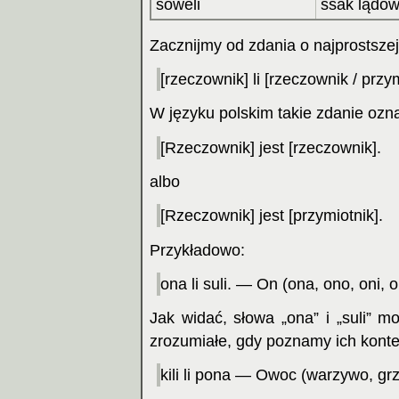
soweli
ssak lądow
Zacznijmy od zdania o najprostszej 
[rzeczownik] li [rzeczownik / przym
W języku polskim takie zdanie ozn
[Rzeczownik] jest [rzeczownik].
albo
[Rzeczownik] jest [przymiotnik].
Przykładowo:
ona li suli. — On (ona, ono, oni, 
Jak widać, słowa „ona” i „suli” 
zrozumiałe, gdy poznamy ich konte
kili li pona — Owoc (warzywo, grz