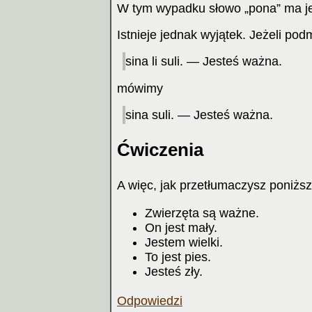
W tym wypadku słowo „pona” ma j
Istnieje jednak wyjątek. Jeżeli podm
sina li suli. — Jesteś ważna.
mówimy
sina suli. — Jesteś ważna.
Ćwiczenia
A więc, jak przetłumaczysz poniżs
Zwierzęta są ważne.
On jest mały.
Jestem wielki.
To jest pies.
Jesteś zły.
Odpowiedzi