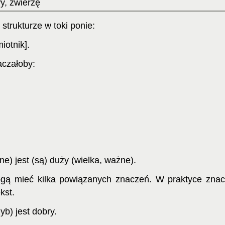
y, zwierzę
strukturze w toki ponie:
iotnik].
aczałoby:
one) jest (są) duży (wielka, ważne).
mogą mieć kilka powiązanych znaczeń. W praktyce zna
kst.
yb) jest dobry.