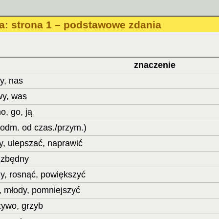
na: strona 1 – podstawowe zdania
znaczenie
y, nas
 wy, was
o, go, ją
podm. od czas./przym.)
wy, ulepszać, naprawić
, zbędny
y, rosnąć, powiększyć
, młody, pomniejszyć
zywo, grzyb