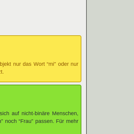
bjekt nur das Wort “mi” oder nur
t.
sich auf nicht-binäre Menschen,
” noch “Frau” passen. Für mehr