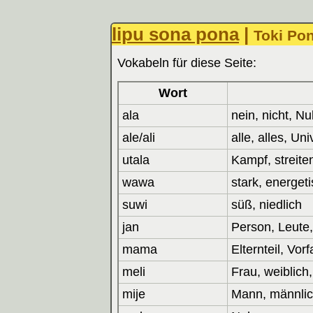
lipu sona pona
|
Toki Pon
Vokabeln für diese Seite:
Wort
ala
nein, nicht, Nul
ale/ali
alle, alles, Un
utala
Kampf, streiten
wawa
stark, energet
suwi
süß, niedlich
jan
Person, Leute,
mama
Elternteil, Vor
meli
Frau, weiblich
mije
Mann, männli