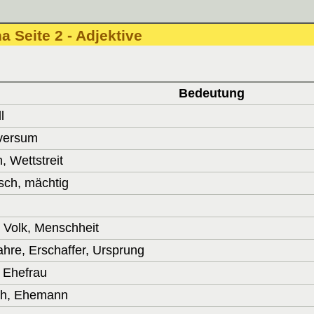
a Seite 2 - Adjektive
Bedeutung
l
iversum
, Wettstreit
isch, mächtig
 Volk, Menschheit
fahre, Erschaffer, Ursprung
, Ehefrau
ch, Ehemann